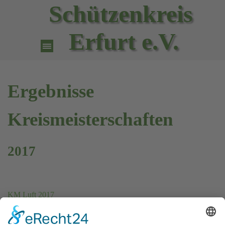
Direkt zum Seiteninhalt
Schützenkreis 
Erfurt e.V.
Menü überspringen
Ergebnisse
Kreismeisterschaften
2017
KM Luft 2017
KM Vorderlader 2017