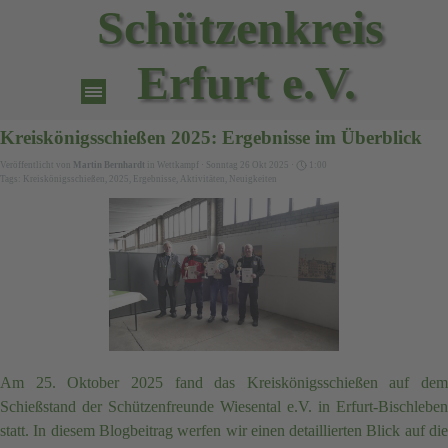
Direkt zum Seiteninhalt
Schützenkreis 
Erfurt e.V.
Menü überspringen
Kreiskönigsschießen 2025: Ergebnisse im Überblick
Veröffentlicht von
Martin Bernhardt
in
Wettkampf
· Sonntag 26 Okt 2025 ·
1:00
Tags:
Kreiskönigsschießen
,
2025
,
Ergebnisse
,
Aktivitäten
,
Neuigkeiten
Am 25. Oktober 2025 fand das Kreiskönigsschießen auf dem
Schießstand der Schützenfreunde Wiesental e.V. in Erfurt-Bischleben
statt. In diesem Blogbeitrag werfen wir einen detaillierten Blick auf die