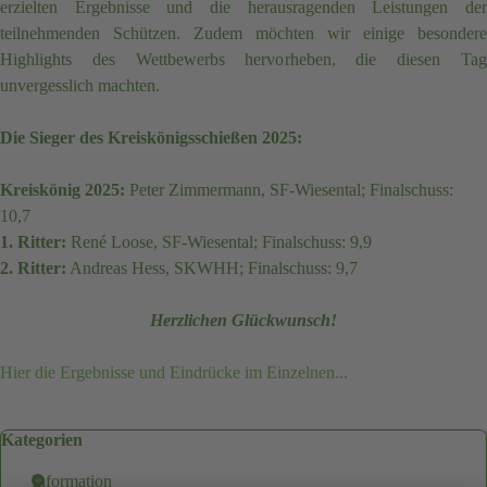
erzielten Ergebnisse und die herausragenden Leistungen der
teilnehmenden Schützen. Zudem möchten wir einige besondere
Highlights des Wettbewerbs hervorheben, die diesen Tag
unvergesslich machten.
Die Sieger des Kreiskönigsschießen 2025:
Kreiskönig 2025:
Peter Zimmermann, SF-Wiesental; Finalschuss:
10,7
1. Ritter:
René Loose,
SF-Wiesental
; Finalschuss: 9,9
2. Ritter:
Andreas Hess, SKWHH; Finalschuss: 9,7
Herzlichen Glückwunsch!
Hier die Ergebnisse und Eindrücke im Einzelnen...
Block überspringen Kategorien
Kategorien
Information